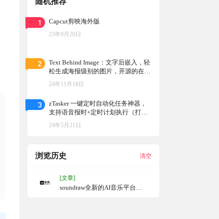
随机推荐
1
Capcut剪映海外版
23年9月20日
2
Text Behind Image：文字后嵌入，轻
松生成海报级别的图片，开源的在线
图像处理工具，只需上传图片，然后
24年11月18日
通过AI处理添加文字，就能快速将文
字置入主体后方
3
zTasker 一键定时自动化任务神器，
支持语音报时+定时计划执行（打工
人必备）
24年5月21日
浏览历史
清空
[文章]
soundraw全新的AI音乐平台
AIMUSICGENERATORFORCRE
ATORS