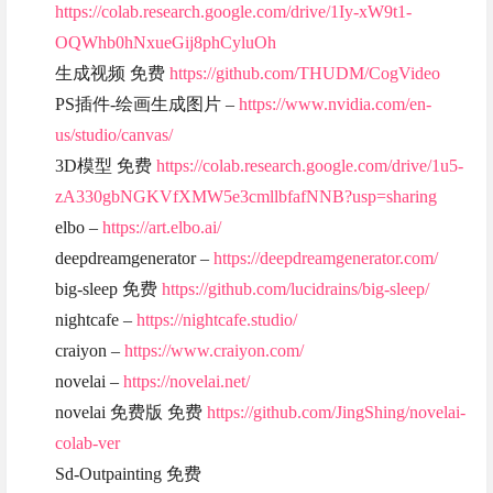
https://colab.research.google.com/drive/1Iy-xW9t1-
OQWhb0hNxueGij8phCyluOh
生成视频 免费
https://github.com/THUDM/CogVideo
PS插件-绘画生成图片 –
https://www.nvidia.com/en-
us/studio/canvas/
3D模型 免费
https://colab.research.google.com/drive/1u5-
zA330gbNGKVfXMW5e3cmllbfafNNB?usp=sharing
elbo –
https://art.elbo.ai/
deepdreamgenerator –
https://deepdreamgenerator.com/
big-sleep 免费
https://github.com/lucidrains/big-sleep/
nightcafe –
https://nightcafe.studio/
craiyon –
https://www.craiyon.com/
novelai –
https://novelai.net/
novelai 免费版 免费
https://github.com/JingShing/novelai-
colab-ver
Sd-Outpainting 免费