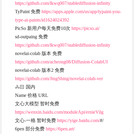
https://github.com/lkwq007/stablediffusion-infinity
TyPaint 免费
https://apps.apple.com/us/app/typaint-you-
type-ai-paints/id1624024392
PicSo 新用户每天免费10次
https://picso.ai/
sd-outpaing 免费
https://github.com/lkwq007/stablediffusion-infinity
novelai-colab 版本 免费
https://github.com/acheong08/Diffusion-ColabUI
novelai-colab 版本2 免费
https://github.com/JingShing/novelai-colab-ver
🚴🏻 国内
Name 价格 URL
文心大模型 暂时免费
https://wenxin.baidu.com/moduleApi/ernieVilg
文心-一格 暂时免费
https://yige.baidu.com/
#/
6pen 部分免费
https://6pen.art/