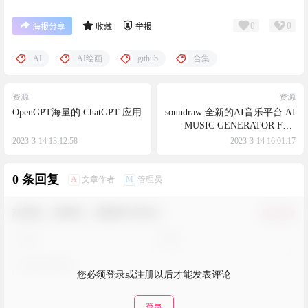
0
0
海报分享
收藏
举报
AI
AI绘画
github
合集
资源
资源
OpenGPT海量的 ChatGPT 应用
soundraw 全新的AI音乐平台 AI
MUSIC GENERATOR FOR
CREATORS
2023-3-14 13:12:58
2023-3-14 16:01:17
0 条回复
A
M
文章作者
管理员
欢迎您，新朋友，感谢参与互动！
确认修改
您必须登录或注册以后才能发表评论
登录