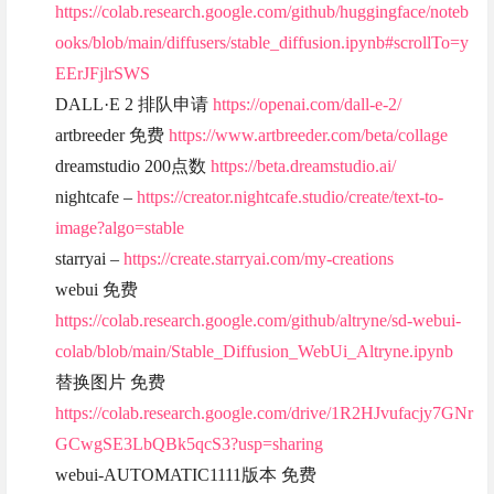
https://colab.research.google.com/github/huggingface/noteb
ooks/blob/main/diffusers/stable_diffusion.ipynb#scrollTo=y
EErJFjlrSWS
DALL·E 2 排队申请
https://openai.com/dall-e-2/
artbreeder 免费
https://www.artbreeder.com/beta/collage
dreamstudio 200点数
https://beta.dreamstudio.ai/
nightcafe –
https://creator.nightcafe.studio/create/text-to-
image?algo=stable
starryai –
https://create.starryai.com/my-creations
webui 免费
https://colab.research.google.com/github/altryne/sd-webui-
colab/blob/main/Stable_Diffusion_WebUi_Altryne.ipynb
替换图片 免费
https://colab.research.google.com/drive/1R2HJvufacjy7GNr
GCwgSE3LbQBk5qcS3?usp=sharing
webui-AUTOMATIC1111版本 免费