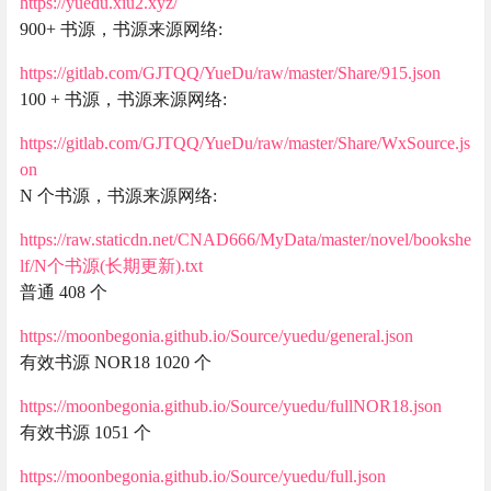
https://yuedu.xiu2.xyz/
900+ 书源，书源来源网络:
https://gitlab.com/GJTQQ/YueDu/raw/master/Share/915.json
100 + 书源，书源来源网络:
https://gitlab.com/GJTQQ/YueDu/raw/master/Share/WxSource.js
on
N 个书源，书源来源网络:
https://raw.staticdn.net/CNAD666/MyData/master/novel/bookshe
lf/N个书源(长期更新).txt
普通 408 个
https://moonbegonia.github.io/Source/yuedu/general.json
有效书源 NOR18 1020 个
https://moonbegonia.github.io/Source/yuedu/fullNOR18.json
有效书源 1051 个
https://moonbegonia.github.io/Source/yuedu/full.json