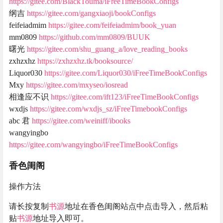
https://gitee.com/BlackTouma/iFreeTimeBookConfigs
纲吉
https://gitee.com/gangxiaoji/bookConfigs
feifeiadmim
https://gitee.com/feifeiadmim/book_yuan
mm0809
https://github.com/mm0809/BUUK
曙光
https://gitee.com/shu_guang_a/love_reading_books
zxhzxhz
https://zxhzxhz.tk/booksource/
Liquor030
https://gitee.com/Liquor030/iFreeTimeBookConfigs
Mxy
https://gitee.com/mxyseo/iosread
相逢应不识
https://gitee.com/ift123/iFreeTimeBookConfigs
wxdjs
https://gitee.com/wxdjs_sz/iFreeTimebookConfigs
abc 君
https://gitee.com/weiniff/ibooks
wangyingbo
https://gitee.com/wangyingbo/iFreeTimeBookConfigs
香色闺阁
操作方法
请长按复制
书源
地址在香色闺阁站点中点击导入，然后粘
贴
书源
地址导入即可。