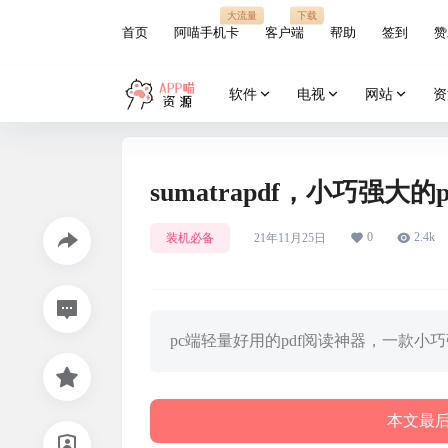
大流量
下载
首页
阿喵手机卡
客户端
帮助
签到
赞
软件
电视
网站
资
sumatrapdf，小巧强大
0
2.4k
装机必备
21年11月25日
pc端轻量好用的pdf阅读神器，一款小
本文最后更