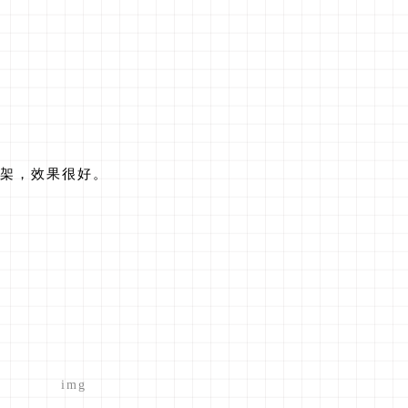
架，效果很好。
img
键盘快捷键
img
trapdf，小巧强