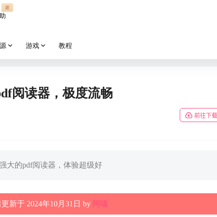
谢
助
源
游戏
教程
的pdf阅读器，极度流畅
前往下
巧强大的pdf阅读器，体验超级好
新于 2024年10月31日 by
阿喵