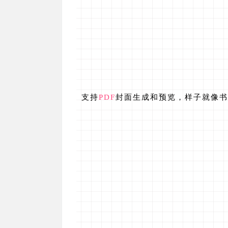
支持
PDF
封面生成和预览，样子就像书
下载软件
目前有64和32的所有版本
也可直接点击官网下载：
suma