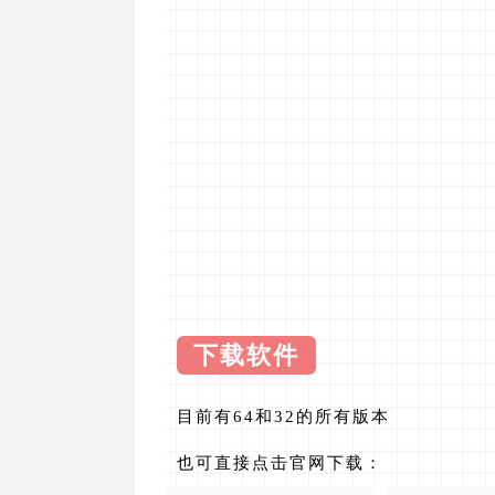
1
2
官网下载
大的p
度流
官网下
下载权限
所有人：
免费下载
您当前
您已获
官网下
本文链接：
https://www.appmiu.com/6239.html
声明：
本站为个人非盈利博客，资源均网络收集
个人或组织，在未征得本站同意时，禁止复制、