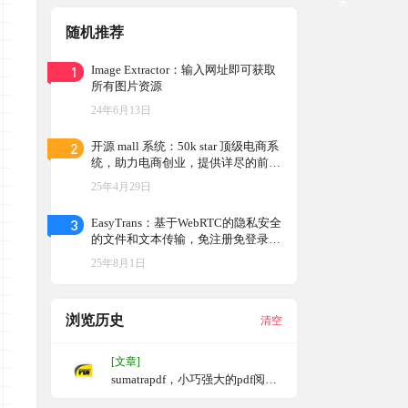
关
随机推荐
1
Image Extractor：输入网址即可获取
所有图片资源
24年6月13日
2
开源 mall 系统：50k star 顶级电商系
统，助力电商创业，提供详尽的前台
接口文档和灵活的权限管理功能，适
25年4月29日
用于不同规模商家的线上业务需求
3
EasyTrans：基于WebRTC的隐私安全
的文件和文本传输，免注册免登录，
端到端加密，P2P直连
25年8月1日
浏览历史
清空
[文章]
sumatrapdf，小巧强大的pdf阅读
器，极度流畅