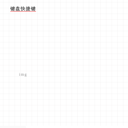
df阅读器，极
畅
载
的等级为
游客
得下载权限
载
且免费分享
无限制
，
无需登录
。资源仅供测试学习，请于24小时内删除，任何
盗用、采集。请支持正版！如若侵犯了您的合法权益，可
联系我们
处理。