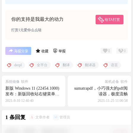
你的支持是我最大的动力
给TA打赏
打赏1元爱你么么哒
0
0
海报分享
收藏
举报
deepl
全平台
翻译
翻译器
语言
系统镜像
软件
装机必备
软件
新版 Windows 11 (22454.1000)
sumatrapdf，小巧强大的pdf阅
发布：新版回收站右键菜单、
读器，极度流畅
输入法改进、大量BUG修复
2021-9-10 12:40:40
2021-11-25 11:00:58
1 条回复
A
M
文章作者
管理员
欢迎您，新朋友，感谢参与互动！
确认修改