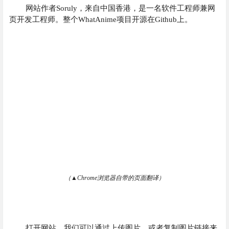
网站作者S
oruly，来自中国
香港，是一名软件工程师兼网
页开发工程师。整个W
hatAnime项目
开源在Github上。
（▲Chrome浏览器自带的页面翻译）
打开网站，我们可以通过上传图片，或者复制图片链接来