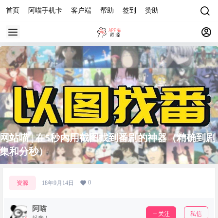
首页
阿喵手机卡
客户端
帮助
签到
赞助
网站喵 | 在5秒内用截图找到番剧的神器（精确到剧
集和分秒）
0
资源
18年9月14日
阿喵
关注
私信