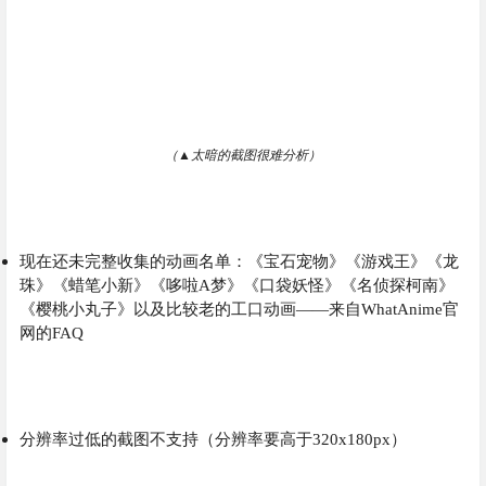
（▲太暗的截图很难分析）
现在还未完整收集的动画名单：《宝石宠物》《游戏王》《龙
珠》《蜡笔小新》《哆啦A梦》《口袋妖怪》《名侦探柯南》
《樱桃小丸子》以及比较老的工口动画——来自
WhatAnime官
网的FAQ
分辨率过低的截图不支持（分辨率要高于320x180px）