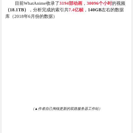
目前WhatAnime收录了
3194部动画
，
30096个小时
的视频
（18.1TB）
，分析完成的索引共
7.4亿帧
，
140GB
左右的数据
库（2018年6月份的数据）
（
▲
作者自己掏钱更新的双路服务器工作站）