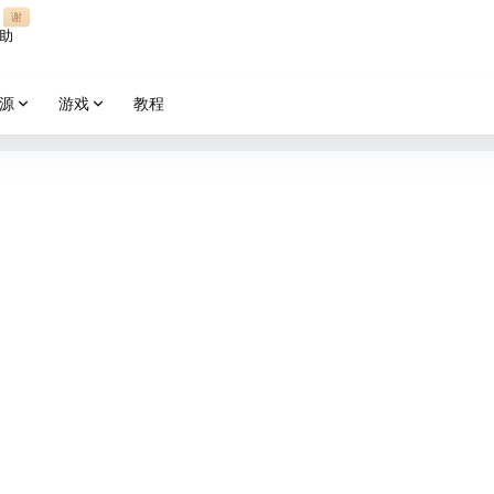
谢
助
源
游戏
教程