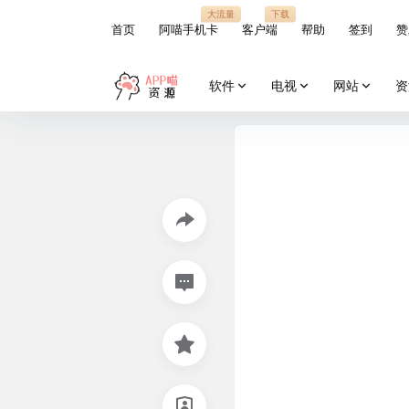
大流量
下载
首页
阿喵手机卡
客户端
帮助
签到
赞
软件
电视
网站
资