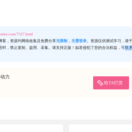
ppmiu.com/7327.html
博客，资源均网络收集且免费分享
无限制
，
无需登录
。资源仅供测试学习，请于
意时，禁止复制、盗用、采集。请支持正版！如若侵犯了您的合法权益，可
联
的动力
给TA打赏