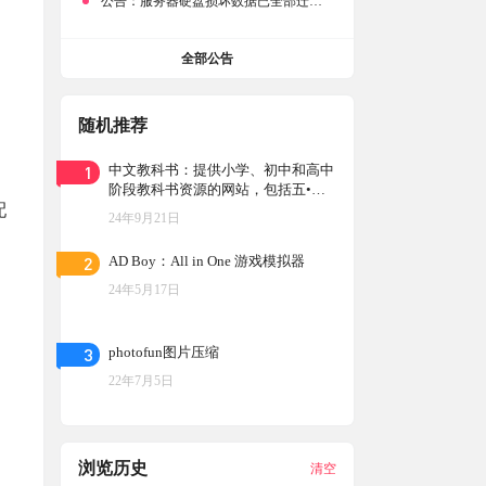
公告：
服务器硬盘损坏数据已全部迁移备份，网站恢复完成！
全部公告
随机推荐
1
中文教科书：提供小学、初中和高中
阶段教科书资源的网站，包括五•四
配
学制的教材和电子教材
24年9月21日
2
AD Boy：All in One 游戏模拟器
24年5月17日
3
photofun图片压缩
22年7月5日
浏览历史
清空