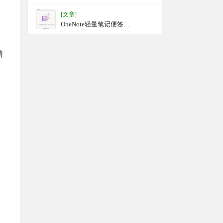
[文章]
OneNote轻量笔记便签
（StickyNotes）
着