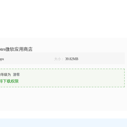
yNotes微软应用商店
ppx
大小：
39.82MB
的等级为
游客
得下载权限