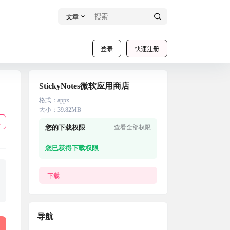
文章
登录
快速注册
StickyNotes微软应用商店
格式
：
appx
大小
：
39.82MB
载
您的下载权限
查看全部权限
您已获得下载权限
下载
导航