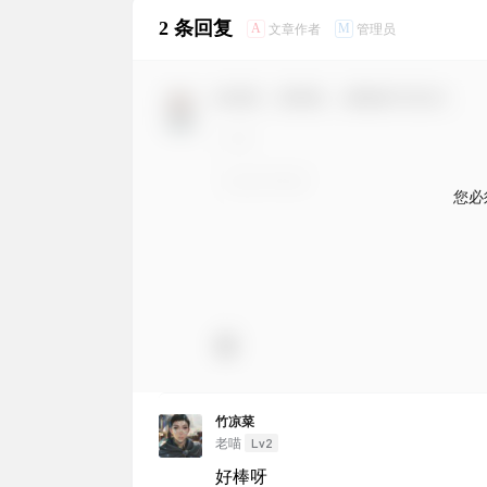
2 条回复
A
M
文章作者
管理员
欢迎您，新朋友，感谢参与互动！
您必
竹凉菜
Lv2
老喵
好棒呀