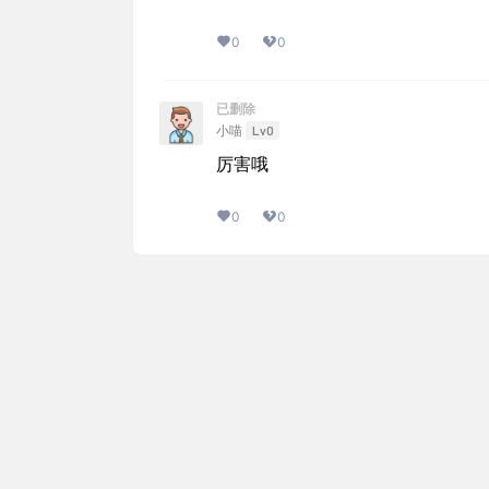
0
0
已删除
Lv0
小喵
厉害哦
0
0