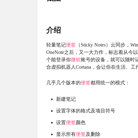
介绍
轻量笔记
便签
（Sticky Notes）云同步
OneNote之后，又一大力作，标志着
个能登录你
微软
账号的设备，就可以随时
合虚拟机器人Cortana，会让你在生活
几乎几个版本的
便签
都用统一的模式：
新建笔记
设置字体的格式及项目符号
设置
便签
颜色
显示所有
便签
及删除