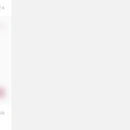
灵魂
修改
5日