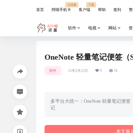
大流量
下载
首页
阿喵手机卡
客户端
帮助
签到
赞
软件
电视
网站
资
OneNote 轻量笔记便签（Sti
0
1k
软件
21年2月22日
多平台大统一：OneNote 轻量笔记便签
记
本文最后