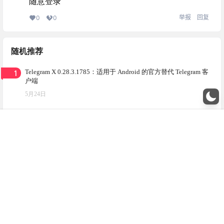
随意登录
举报
回复
0
0
随机推荐
1
Telegram X 0.28.3.1785：适用于 Android 的官方替代 Telegram 客
户端
5月24日
2
TIQU：全网视频/图集在线免费解析下载
23年12月26日
菜单
搜索
我的
顶部
3
[iOS]Tiny账本，免费可自定义的记账APP
24年1月16日
本站由酷盾安全提供CDN加速服务