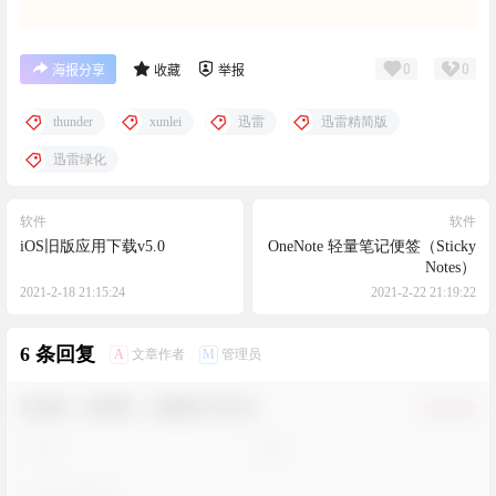
0
0
海报分享
收藏
举报
thunder
xunlei
迅雷
迅雷精简版
迅雷绿化
软件
软件
iOS旧版应用下载v5.0
OneNote 轻量笔记便签（Sticky
Notes）
2021-2-18 21:15:24
2021-2-22 21:19:22
6 条回复
A
M
文章作者
管理员
欢迎您，新朋友，感谢参与互动！
确认修改