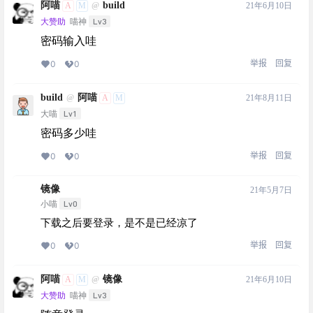
阿喵
build
A
M
21年6月10日
@
Lv3
大赞助
喵神
密码输入哇
举报
回复
0
0
build
阿喵
A
M
21年8月11日
@
Lv1
大喵
密码多少哇
举报
回复
0
0
镜像
21年5月7日
Lv0
小喵
下载之后要登录，是不是已经凉了
举报
回复
0
0
阿喵
镜像
A
M
21年6月10日
@
Lv3
大赞助
喵神