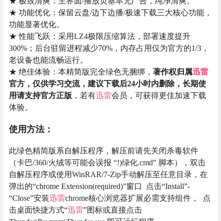
★ 极致清爽：主界面/播放页基本无广告，纯净清爽。
★ 功能优化：保留云盘/边下边播/极速下载三大核心功能，
功能显著优化。
★ 性能飞跃：采用LZ4极限压缩算法，部署速度提升
300%；后台驻留进程减少70%，内存占用仅为官方的1/3，
老设备也能流畅运行。
★ 绝佳体验：本精简版完全绿色无捆绑，
著作权归属
迅雷
官方，仅供学习交流，建议下载后24小时内删除，长期使
用请支持官方正版
，若有
迅雷
会员，可获得更佳加速下载
体验。
使用方法：
此绿色精简版系自解压程序，解压前请先关闭杀毒软件
（卡巴/360/火绒等可能会误报 “!)绿化.cmd” 脚本），双击
自解压程序或使用WinRAR/7-Zip手动解压至任意目录，在
弹出的“chrome Extension(required)”窗口 点击“Install”-
“Close”安装
迅雷
chrome核心浏览器扩展必需支持组件， 点
击桌面快捷方式“
迅雷
”图标或直接点击