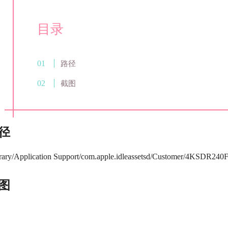
目录
路径
截图
径
rary/Application Support/com.apple.idleassetsd/Customer/4KSDR240
图