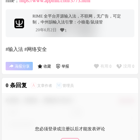
rime：
https://www.appmiu.com/3773.html
RIME 全平台开源输入法，不联网，无广告，可定
制，中州韻輸入法引擎：小狼毫/鼠须管
20年6月2日
1
#输入法 #网络安全
有用
0
没用
0
海报分享
收藏
举报
0 条回复
A
M
文章作者
管理员
欢迎您，新朋友，感谢参与互动！
确认修改
您必须登录或注册以后才能发表评论