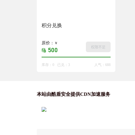
积分兑换
原价：
￥
权限不足
500
库存：
0
已兑：
3
人气：
688
本站由酷盾安全提供CDN加速服务