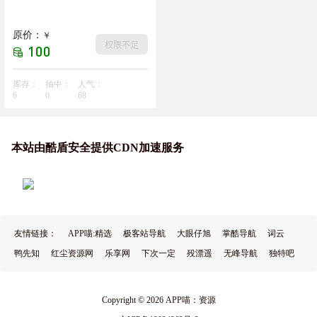
原价：
￥
权限不足
100
库存：
抽中：
人气：
6
0
68
本站由酷盾安全提供CDN加速服务
友情链接：
APP喵:精选
极客站导航
大眼仔旭
掌酷导航
词云
鸭先知
红尘资源网
乐享网
下次一定
殁漂遥
无峰导航
独特吧
Copyright © 2026
APP喵：资源