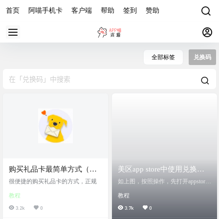
首页
阿喵手机卡
客户端
帮助
签到
赞助
全部标签
兑换码
购买礼品卡最简单方式（支
美区app store中使用兑换码
付宝：正规）
兑换应用的操作教程
很便捷的购买礼品卡的方式，正规
如上图，按照操作，先打开appstore
，先右上角个人中心之后按图操作
教程
教程
兑换即可。
3.2k
0
3.7k
0