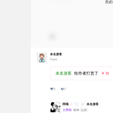
您必
未名游客
Guest
未名游客
给作者打赏了
￥38
0
0
A
M
阿喵
@
未名游客
Lv3
大赞助
喵神