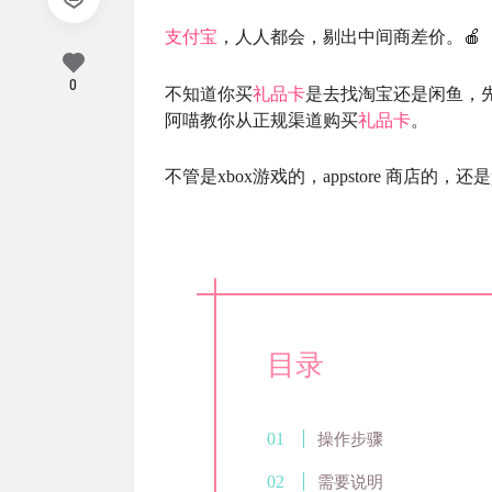
支付宝
，人人都会，剔出中间商差价。🍎
0
不知道你买
礼品卡
是去找淘宝还是闲鱼，
阿喵教你从正规渠道购买
礼品卡
。
不管是xbox游戏的，appstore 商店的，还
目录
操作步骤
需要说明