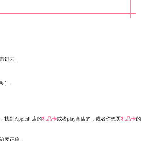
击进去，
度），
，找到Apple商店的
礼品卡
或者play商店的，或者你想买
礼品卡
的
箱要正确，