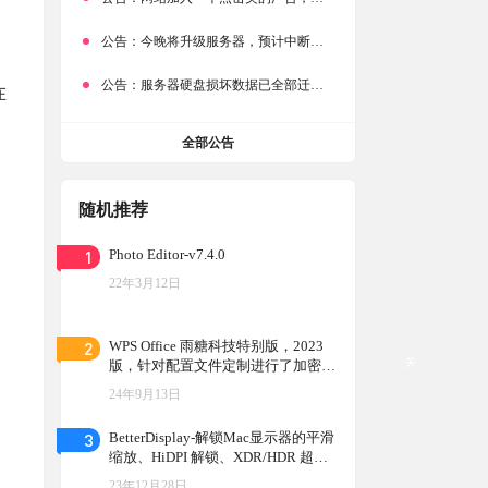
公告：
今晚将升级服务器，预计中断时常为1分钟
公告：
服务器硬盘损坏数据已全部迁移备份，网站恢复完成！
在
全部公告
随机推荐
1
Photo Editor-v7.4.0
22年3月12日
2
WPS Office 雨糖科技特别版，2023
关
版，针对配置文件定制进行了加密校
验，以增强安全性
24年9月13日
3
BetterDisplay-解锁Mac显示器的平滑
缩放、HiDPI 解锁、XDR/HDR 超高
亮度等
23年12月28日