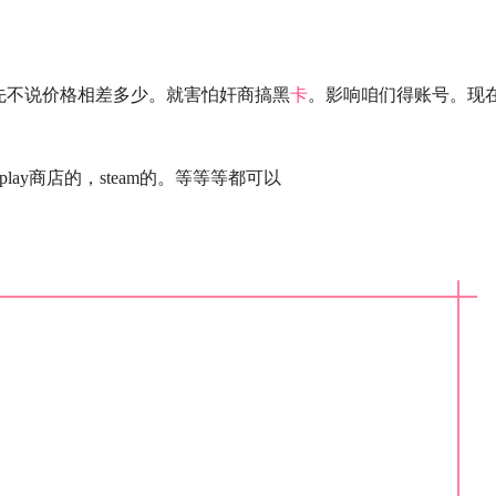
先不说价格相差多少。就害怕奸商搞黑
卡
。影响咱们得账号。现
是play商店的，steam的。等等等都可以