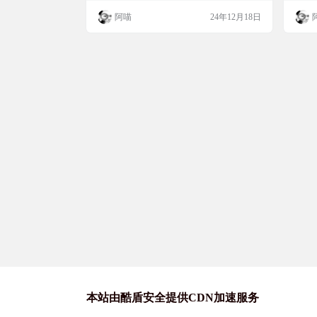
的浏览器插件。无论你是想快速访问常用网
好多
阿喵
24年12月18日
站还是管理多个服务，Van Nav都能帮你轻
候还
松搞定。快来试试这个功能强大的导航站
是，
吧！ 网站简介 Van Nav是一个轻量级的导航
排名
站，支持全平台，单文件部署，并配有浏览
担心
器插件。它可以帮助用户汇总和管理所有…
了好
可以
本站由酷盾安全提供CDN加速服务