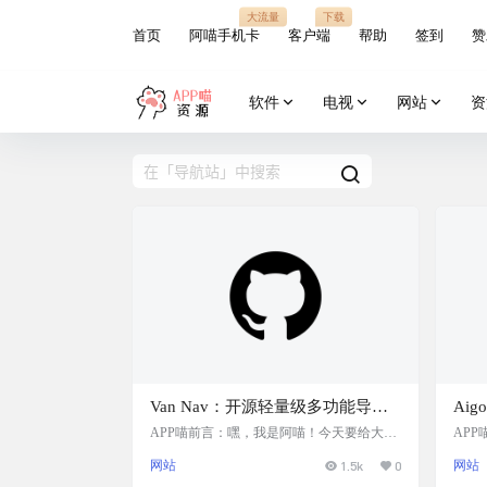
大流量
下载
首页
阿喵手机卡
客户端
帮助
签到
赞
软件
电视
网站
资
Van Nav：开源轻量级多功能导航
Ai
站，支持全平台，单文件部署，并
动收
APP喵前言：嘿，我是阿喵！今天要给大家
APP
介绍一个超实用的工具——Van Nav。这是
To
配有浏览器插件，汇总和管理所有
际化
网站
1.5k
0
网站
一个轻量级的导航站，可以汇总你所有的服
导航
服务，提高访问效率
务。它支持全平台，单文件部署，还有配套
功能