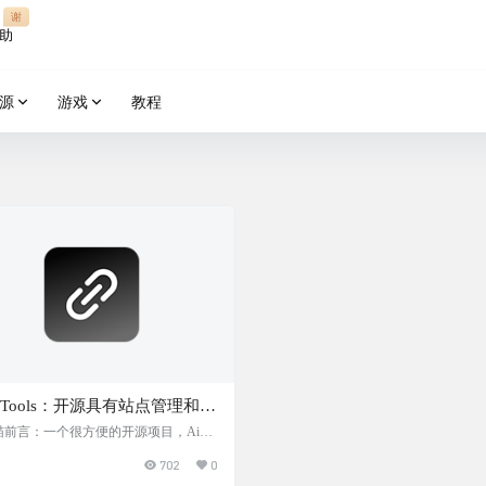
谢
助
源
游戏
教程
goTools：开源具有站点管理和自
录功能的导航站项目，提供国
喵前言：一个很方便的开源项目，Aigo
ols。这个项目能让你轻松搭建自己的网站
、SEO、图像存储等功能
702
0
，而且它还自带了网站信息自动抓取的
。你想怎么改就怎么改，而且它还支持