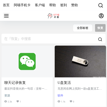
首页
阿喵手机卡
客户端
帮助
签到
赞助
全部标签
恢复
聊天记录恢复
U盘复活
最近抖音很火的一句话：没有一个
无意间在网上找到一款u盘复活工
女孩子可以活着走出男朋友的手
具，我家有个废U盘 原始故障是U盘
资源
软件
机。这不就给大家找了一个查记录
可以读取但是现实0字节而且无法格
的软件。 当你想查他人的手机可以
式化，我使用一个叫USBOOT的工
2.3k
1
1.1k
0
用这个软件轻松恢复聊天记录，图
具进行了HDD模式的格式化 通过工