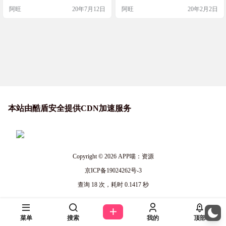
片，视频，语音，但还是不建议去
具修复后成功了 我既高兴又不爽，
阿旺
20年7月12日
阿旺
20年2月2日
查别人手机的。
高兴的是修好了，不爽的是原来是
一个扩容盘 我通过单文件360u盘鉴
定工具鉴定了我的U盘 结果我大吃
一惊、、、、、、、、、 鉴定说只
有64MB我日。。。然后我就放了大
概160M东西进去，放进去了文件也
可以打…
本站由酷盾安全提供CDN加速服务
Copyright © 2026
APP喵：资源
京ICP备19024262号-3
查询 18 次，耗时 0.1417 秒
菜单
搜索
我的
顶部