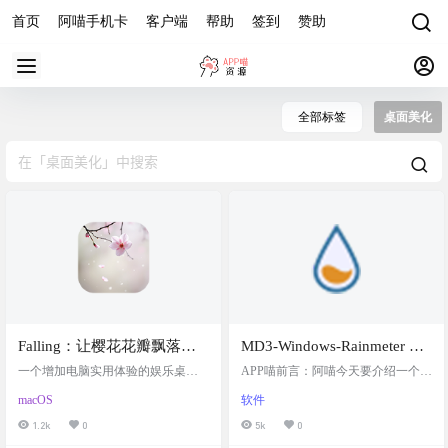
首页
阿喵手机卡
客户端
帮助
签到
赞助
全部标签
桌面美化
Falling：让樱花花瓣飘落在
MD3-Windows-Rainmeter 雨
你的 Mac 桌面上，瞬间提升
滴皮肤：将 Material You 设
一个增加电脑实用体验的娱乐桌面
APP喵前言：阿喵今天要介绍一个超
桌面的浪漫氛围
动画软件。让樱花花瓣飘落在你的
计带到 Windows 桌面，根据
棒的Rainmeter皮肤——MD3-Window
macOS
软件
Mac 桌面上，瞬间提升桌面的浪漫
s。它能为你的Windows桌面带来全
壁纸自动选择颜色，让你的
氛围 软件简介 Falling 是一款在 mac
新的Material You设计风格，包括动
1.2k
0
5k
0
桌面焕然一新
OS 上运行的应用，主打浪漫的桌面
态小部件和自动根据壁纸颜色选择