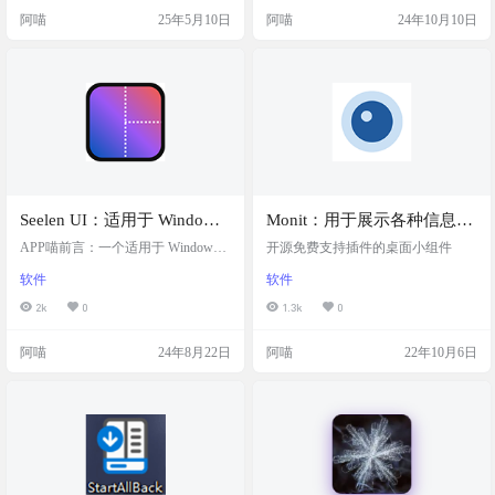
效果。打开应用后，樱花花瓣（或
亮暗模式的功能。基础版提供了时
阿喵
25年5月10日
阿喵
24年10月10日
其他可选物体如竹叶、雪花等）会
钟、日期、天气、音乐、电池和文
在桌面上飘落，还可以调整飘落的
件夹等实用工具，还有自定义任务
速度和旋转程度。该应用在 Mac App
栏。专业版则更加丰富，增加了开
Store 上免费提供，适合追求个性化
始菜单、电源菜单和工具菜单等多
和浪漫氛围的用户。 截图 功能特色
种功能和样式选择。 皮肤简介 MD3
浪漫飘落效果：默…
-Windows是…
Seelen UI：适用于 Windows
Monit：用于展示各种信息的
10/11 完全可定制的桌面环
桌面小组件
APP喵前言：一个适用于 Windows 1
开源免费支持插件的桌面小组件
境，集成了一个窗口平铺管
0/11 的开源、高度可定制的桌面环
软件
软件
境，提供窗口平铺管理器和丰富的
理器
个性化选项，以增强用户体验和生
2k
0
1.3k
0
产力。 软件简介 Seelen UI 是一款专
为 Windows 10/11 用户设计的开源桌
阿喵
24年8月22日
阿喵
22年10月6日
面环境，它通过提供丰富的定制选
项和窗口平铺管理器，使用户能够
根据自己的风格和需求个性化桌面
布局，从而提升工作效率和个性化
体验。 截图 特色 完全可定制的桌面
环境：用户…