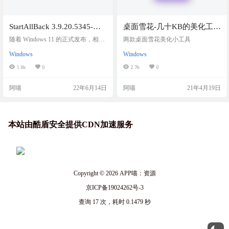
StartAllBack 3.9.20.5345-自
桌面雪花-几十KB的美化工具
定义 Windows 11 的开始菜单
X2
随着 Windows 11 的正式发布，相信
两款桌面雪花美化小工具
和任务栏
大多数用户都想体验一下。正如其
Windows
Windows
名，StartAllBack 是一款小巧轻便的
工具，它可以帮助您在享受新操作
1.8k
0
2.7k
0
系统强大功能的同时，保留 Window
s 7 和 Windows 10 的外观和操作体
阿喵
22年6月14日
阿喵
21年4月19日
验，尤其是任务栏和开始菜单的样
式。StartAllBack 专为 Windows 11 设
计，无法在任何旧版操作系统上运
行。如果您想恢复开始菜单…… Win
dows…
本站由酷盾安全提供CDN加速服务
Copyright © 2026
APP喵：资源
京ICP备19024262号-3
查询 17 次，耗时 0.1479 秒