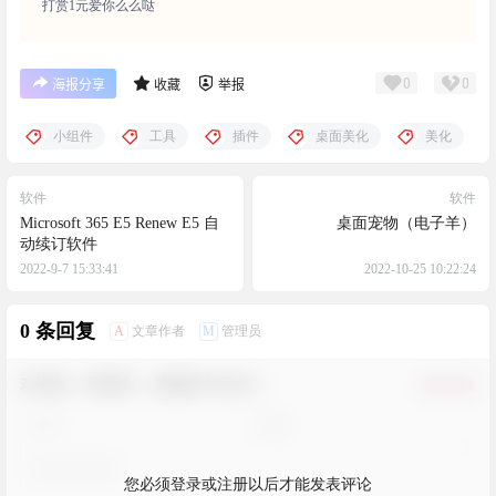
打赏1元爱你么么哒
0
0
海报分享
收藏
举报
小组件
工具
插件
桌面美化
美化
软件
软件
Microsoft 365 E5 Renew E5 自
桌面宠物（电子羊）
动续订软件
2022-9-7 15:33:41
2022-10-25 10:22:24
0 条回复
A
M
文章作者
管理员
欢迎您，新朋友，感谢参与互动！
确认修改
您必须登录或注册以后才能发表评论