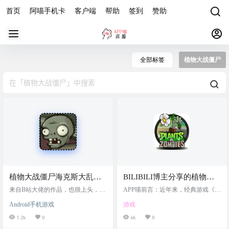
首页
阿喵手机卡
客户端
帮助
签到
赞助
全部标签
植物大战僵尸
植物大战僵尸海克斯大乱斗
BILIBILI博主分享的植物大
版，植物大战僵尸2 PCL青龙
战僵尸杂交版2.0，热潮再
来自B站大佬的作品，也很上头，稍
APP喵前言：近年来，经典游戏《植
刀版，windows+安卓
微有点简陋，可玩性上还可以 游戏
起！更新2.1版本
物大战僵尸》不断涌现出各种创新
Android手机游戏
游戏
截图 游戏链接
版本，而最近在BILIBILI平台上，由
潜艇伟伟迷打造的《植物大战僵尸
1.2k
0
6k
0
杂交版》更是迅速走红，吸引了大