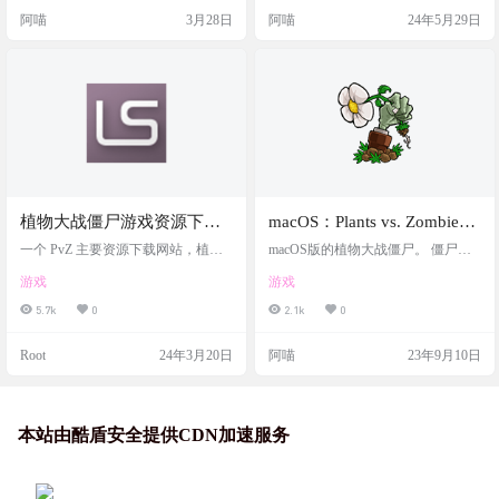
量粉丝和玩家。这款游戏为何能在
阿喵
3月28日
阿喵
24年5月29日
短时间内俘获众多玩家的心？让我
们一探究竟。 游戏介绍 《植物大战
僵尸杂交版》在保留原作经典塔防
玩法的基础上，进行了大胆创新和
优化。潜艇伟伟迷通过融合多种植
物和僵尸元素，创造了全新的游戏
体验。玩家不仅能体验到…
植物大战僵尸游戏资源下
macOS：Plants vs. Zombies
载，包含了各平台各版本！
植物大战僵尸
一个 PvZ 主要资源下载网站，植物
macOS版的植物大战僵尸。 僵尸袭
大战僵尸破解版、修改器等资源。
击了你的家，你唯一的生存方法就
游戏
游戏
包含了安卓、苹果、电脑、网页版
是种植植物！配备豌豆射手和樱桃
等资源，下载点基本为网盘、蓝奏
炸弹等外星僵尸杀死植物，你需要
5.7k
0
2.1k
0
云。 植物大战僵尸经典游戏资源集
快速思考并更快地种植，以不惜一
合下载，各种工具、修改器等，很
切代价阻止僵尸到达你的家。夕
Root
24年3月20日
阿喵
23年9月10日
全面。 网站截图 下载地址
阳、缭绕的雾气和泳池，再加上五
种游戏模式，不会干扰无尽的乐
趣！ 游戏截图 游戏特色 尝试五种游
戏模式：冒险、迷你游戏、拼图、
生存和轻松的禅宗花园 在冒险模式
本站由酷盾安全提供CDN加速服务
中赢得全部 50 个关卡：白天、夜
晚、雾天、泳池，甚至是在屋…