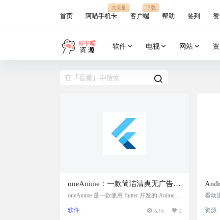
大流量
下载
首页
阿喵手机卡
客户端
帮助
签到
赞
软件
电视
网站
资
oneAnime：一款简洁清爽无广告的
An
看番软件
oneAnime 是一款使用 flutter 开发的 Anime1
看动漫
第三方客户端，简洁清爽无广告的看番软
软件
4.1k
0
资源
件。界面符合 Material You 规范。除了番
剧，还有弹幕 (～￣▽￣)～ oneAnime 支持