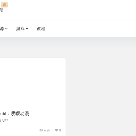
谢
助
源
游戏
教程
droid：嘤嘤动漫
APP
4.2k
0