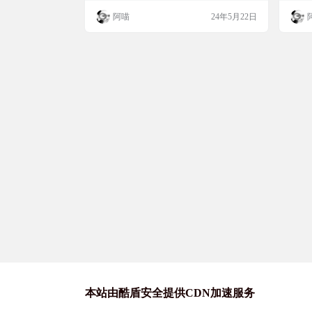
安卓、Windows、Linux 等客户端，受限于
阿喵
24年5月22日
Anime1 网站本身的架构与设计，Anime1 不
向用户提供精致的番剧封面。 软件截图 功
能特色 番剧目录 番剧搜索 番剧时间表 …
本站由酷盾安全提供CDN加速服务