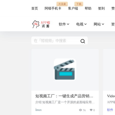
大流量
下载
首页
阿喵手机卡
客户端
帮助
签到
赞
软件
电视
网站
资
短视频工厂：一键生成产品营销与
Vi
泛内容短视频，AI批量自动剪辑，
理软
介绍 短视频工厂是一个开源的桌面端应用，
AP
可通过AI技术简化短视频的制作流程。 用
视频编
高颜值跨平台桌面端工具
屏，
linux
1k
0
软件
户可以通过简单的提示词文本+视频分镜素
eoF
材，快速且自动的剪辑出高质量的产品营销
接软