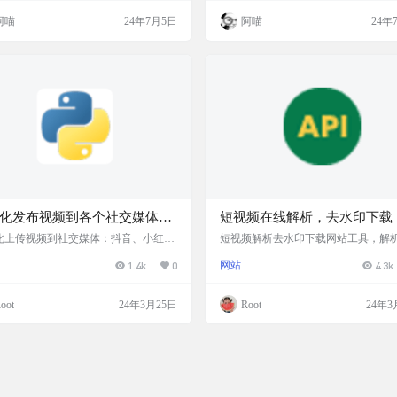
去黑边、帧同步、分辨率调整以及批量
放体验，仅11.8MB的轻量级体积，无
阿喵
24年7月5日
阿喵
24年
方向转换等智能功能。它通过先进的算
广告干扰，确保用户可以享受流畅纯
速提取视频主体，提升视频质量，并支
看环境。支持账户登录，让用户能够
种视频格式，同时具备实时进度反馈和
个性化的服务，同时保持了应用的轻
录。VideoFusion 的用户界面简洁直
用性。 截图 特色 无广告干扰：提供
易于操作，是视频编辑爱好…
的观看体验，让用户可以专注于视频
身。…
化发布视频到各个社交媒体平
短视频在线解析，去水印下载
ython 项目
析去水印API接口
化上传视频到社交媒体：抖音、小红
短视频解析去水印下载网站工具，解
号、Tiktok、Youtube、Bilibili，使
口、去水印、在线提取视频，免费在
1.4k
0
网站
4.3k
laywright 模拟浏览器行为。发布策略是
印网站服务。可以解析99%以上的视频
发布（提前一天发布），故发布部分采
从APP分享的短网址粘贴到输入框，
事件均为第二天的时间。 演示截图 功
析下载，简单快捷提取网页的视频。
oot
24年3月25日
Root
24年3
色 支持中国主流社交媒体平台： 抖音
大多数平台，使用简单。 网站截图 网
bilibili（todo) 小红书 快手(todo) 支持
址
社交媒体： tiktok（todo) youtube