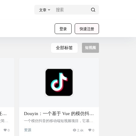
文章
登录
快速注册
全部标签
短视频
任何
Douyin：一个基于 Vue 的模仿抖音
移动端短视频项目
欢简洁
一个模仿抖音的移动端短视频项目，它基于
卓14
Vue、Vite 实现。使用了最新的 Vue 全家桶
0
资源
2.4k
0
告版
技术栈，接口数据通过 axios-mock-adapter 模
视频播
拟。 如果你正好要开发一个短视频 App 的