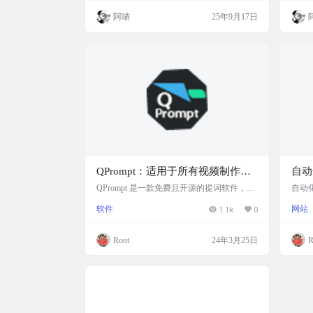
和泛内容短视频。 该项目集成了AI驱动的
自动
阿喵
25年9月17日
文案生成、语音合成、视频剪辑、字幕特效
视频
等功能，旨在为用户提供开箱即用的短视频
法快
制作体验。 一键成片，只需输入一句产品卖
持多
点或内容主题，AI 自动生成脚本、配音、
日志记
字幕、特效并渲染成片，30 秒出片，新手也
观，
能日更…
QPrompt：适用于所有视频制作者
自动
的个人提词器软件
台 p
QPrompt 是一款免费且开源的提词软件，专
自动
为视频创作者设计，旨在提高生产力、易用
书、视频
软件
1.1k
0
网站
性和流畅性能。它支持多种操作系统，包括
用 p
PC、Windows、macOS、Linux 和 Android。
定时
实际上使用起来流畅好用，不占用系统资
用的
Root
24年3月25日
R
源，功能很全，很好用的一款提词器。 软件
能特
截图 功能特色 生产力与易用性：QPrompt旨
视频号 
在不干扰用户创作流程的同时，提供高效的
部分国外
工作方式。 在场感：QPrompt鼓励用户在
（…
演…