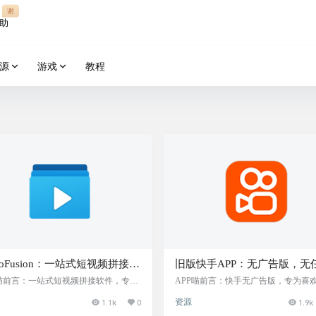
谢
助
源
游戏
教程
deoFusion：一站式短视频拼接处
旧版快手APP：无广告版，无
件，自动旋转视频为横屏/竖
插件，界面超级简单
P喵前言：一站式短视频拼接软件，专为
APP喵前言：快手无广告版，专为喜
辑中的常见问题设计。 软件简介 Vid
用户体验的用户设计的APP。阿喵这安
提升画质，压缩视频
1.1k
0
资源
1.9k
usion 是一款功能全面的一站式短视频拼
安装不上，真可惜 软件简介 快手无广
件，提供无依赖的即点即用体验，具备
提供了一个极致简洁的界面，专注于