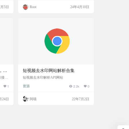
任何
话，可以看看这个项目，当然直接用来做短
7月5日
Root
24年4月10日
净的观
视频网站的前端也行。 演示截图 项目地址 h
获得更
ttps://github.com/zyronon/douyin
快和易
无广告
内容本
，解
短视频去水印网站解析合集
析接
短视频去水印解析API网站
线去水
1
资源
2.2k
0
。 将
一键解
支持绝
月24日
阿喵
22年7月2日
站地