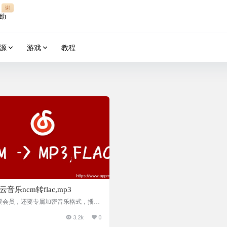
谢
助
源
游戏
教程
音乐ncm转flac,mp3
要会员，还要专属加密音乐格式，播放
能使用，那试试这个工具吧：网易云音
3.2k
0
m加密格式批量转换为flac,mp3