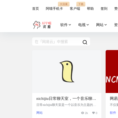
大流量
下载
首页
阿喵手机卡
客户端
帮助
签到
赞
软件
电视
网站
资
nichijiu日常聊天室，一个音乐聊天
网易云
室网站
日常nichijiu聊天室是一个以音乐为主题的在
不仅
线社交网站，它提供了一个平台，让人们可
器不
网站
2k
0
软件
以共同聆听音乐并进行交流。在听歌的同时
乐nc
进行社交互动，创建一个共同的音乐体验。