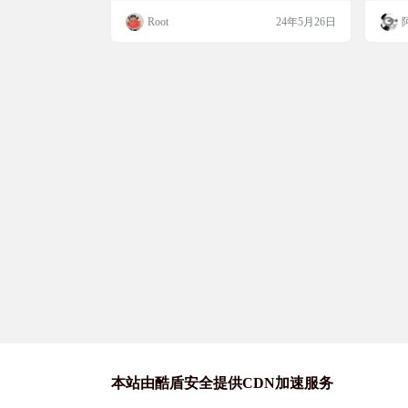
可以进入不同的房间，与其他访客一起聆听
Root
24年5月26日
音乐。 网站提供的播放列表与作者的网易云
音乐歌单关联，不需要登录即可使用这个聊
天室，比较个人向，如果可以随意点歌就好
了，网易云的版权还是太少了。 网站截图
网站地址 https://nichijou.…
本站由酷盾安全提供CDN加速服务