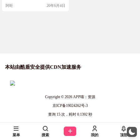
的平台屏蔽广告的体验都非常完
阿旺
20年6月4日
美，开启A盾牌之后，广告确确实实
消失不见了，而且视频内容没有任
何异常。 应用的UI设计很有那味
儿！就真的给人一种被守护的感
觉！ 当然，重点是它真的可以屏蔽
掉广告！首先它会检测手机内支持
过滤广告的应用，并且将App…
本站由酷盾安全提供CDN加速服务
Copyright © 2026
APP喵：资源
京ICP备19024262号-3
查询 15 次，耗时 0.1392 秒
菜单
搜索
我的
顶部