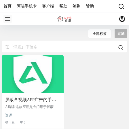
首页
阿喵手机卡
客户端
帮助
签到
赞助
全部标签
过滤
屏蔽各视频APP广告的手机
版神器
A盾牌 这款应用是专门用于屏蔽视
频APP广告的，目前这款应用支持过
资源
滤七大主流视频平台的广告，过滤
范围主要是开屏广告和正片广告。
1.3k
0
具体支持的平台，如下图所示 适配