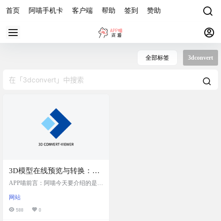
首页
阿喵手机卡
客户端
帮助
签到
赞助
全部标签
3dconvert
3D模型在线预览与转换：基
于3dconvert的3D Viewer组
APP喵前言：阿喵今天要介绍的是一
件，支持OBJ等多种3D模型
个基于3dconvert的3D Viewer组件，
网站
它可以让你在线预览和转换3D模
格式，使得用户能够在Web
型。这个工具非常强大，无论你是
588
0
环境中轻松管理和查看3D文
设计师、工程师还是3D爱好者，都