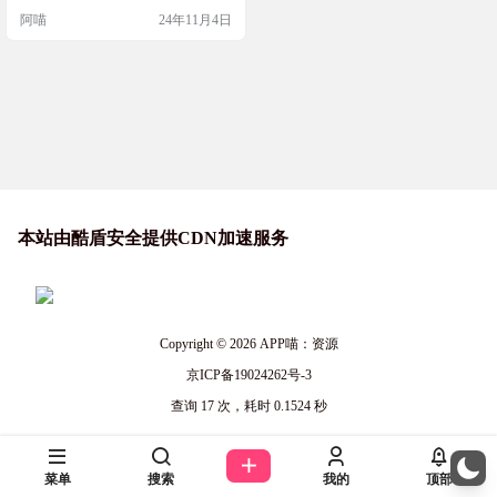
件
能用它来轻松管理和查看3D文件。
阿喵
24年11月4日
它支持多种3D模型格式的导入和导
出，让你的3D模型在不同平台和软
件之间无缝转换。 组件简介 基于3dc
onvert的3D Viewer组件提供了一个在
线预览和转换3D模型的解决方案，
支持多种3…
本站由酷盾安全提供CDN加速服务
Copyright © 2026
APP喵：资源
京ICP备19024262号-3
查询 17 次，耗时 0.1524 秒
菜单
搜索
我的
顶部