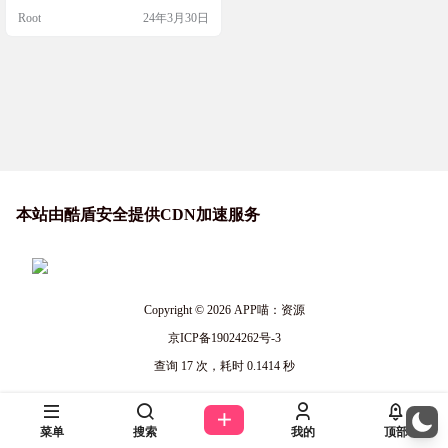
ym 设计新的 Web 基准测试非常容
Root
24年3月30日
易，只需继承 AbstractBrowserTask
类即可。示例代码展示了如何使用 g
ym 库来创建环境、重置环境以及执
行动作。 演示视频 …
本站由酷盾安全提供CDN加速服务
Copyright © 2026
APP喵：资源
京ICP备19024262号-3
查询 17 次，耗时 0.1414 秒
菜单
搜索
我的
顶部