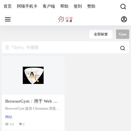
首页
阿喵手机卡
客户端
帮助
签到
赞助
全部标签
Gym
BrowserGym：用于 Web 任
务自动化的开源项目
BrowserGym 提供 Chromium 浏览器
环境的 Gym 集成，用于自动化各种
网站
网站和应用的任务。它支持多种基
准测试，默认包括 MiniWoB++、We
713
0
bArena 和 WorkArena。 在 BrowserG