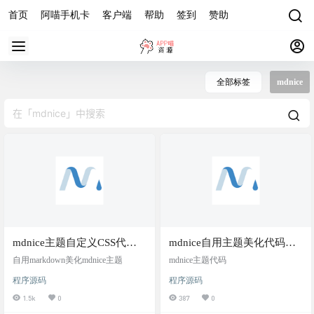
首页
阿喵手机卡
客户端
帮助
签到
赞助
全部标签
mdnice
mdnice主题自定义CSS代码
mdnice自用主题美化代码
(二)，针对老版本
（一），圆润一些
自用markdown美化mdnice主题
mdnice主题代码
程序源码
程序源码
1.5k
0
387
0