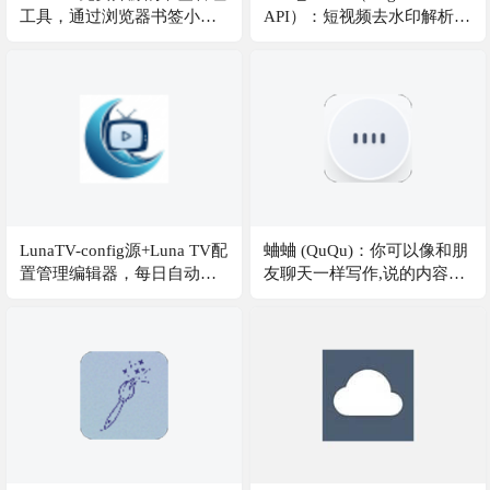
工具，通过浏览器书签小工
API）：短视频去水印解析接
具（bookmarklet）实现网页
口源码，支持网易云，抖
快速收藏，支持Docker部
音，快手，小红书，bilibili
署，所有数据均本地存储
等，支持短视频图集去水
印，同时BugPk-API致力于为
用户提供稳定、快速的免费
API数据接口服务
LunaTV-config源+Luna TV配
蛐蛐 (QuQu)：你可以像和朋
置管理编辑器，每日自动检
友聊天一样写作,说的内容被
测API状态，更新获取影视源
实时、精准地转换成文字。
开源免费的 Wispr Flow 替代
方案，为中文而生的智能语
音工作流