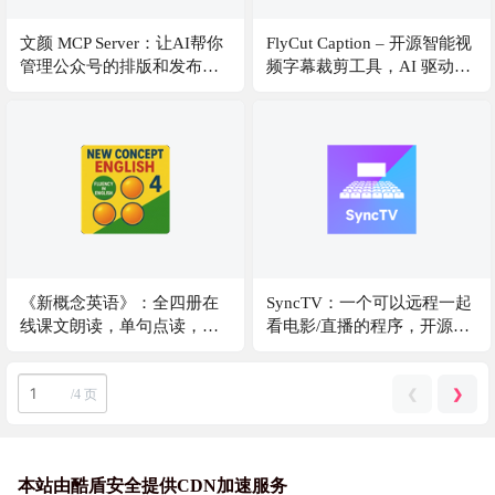
文颜 MCP Server：让AI帮你
FlyCut Caption – 开源智能视
管理公众号的排版和发布。
频字幕裁剪工具，AI 驱动的
将 Markdown 一键发布至微
视频字幕编辑工具，专注于
信公众号、知乎、今日头条
智能字幕生成、编辑和视频
等主流写作平台
裁剪
《新概念英语》：全四册在
SyncTV：一个可以远程一起
线课文朗读，单句点读，随
看电影/直播的程序，开源，
时随地在线学习
支持docker部署，还支持
bilibili和alist解析
❮
❯
/
4 页
本站由酷盾安全提供CDN加速服务