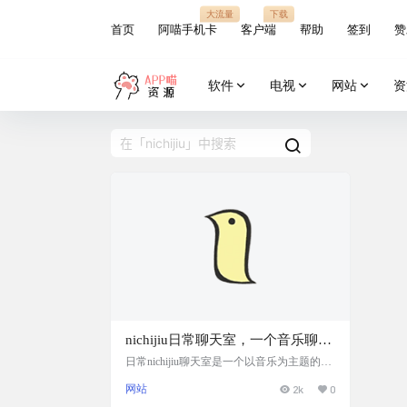
大流量
下载
首页
阿喵手机卡
客户端
帮助
签到
赞
软件
电视
网站
资
nichijiu日常聊天室，一个音乐聊天
室网站
日常nichijiu聊天室是一个以音乐为主题的在
线社交网站，它提供了一个平台，让人们可
网站
2k
0
以共同聆听音乐并进行交流。在听歌的同时
进行社交互动，创建一个共同的音乐体验。