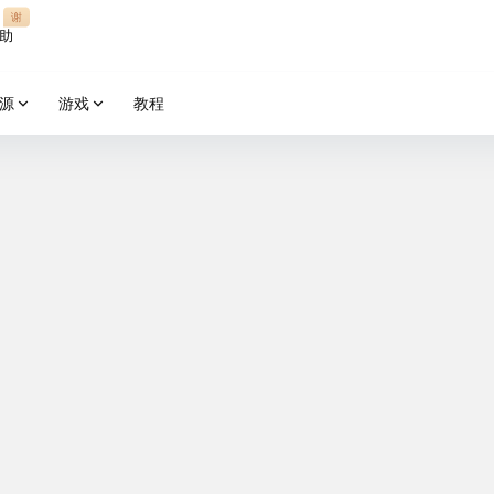
谢
助
源
游戏
教程