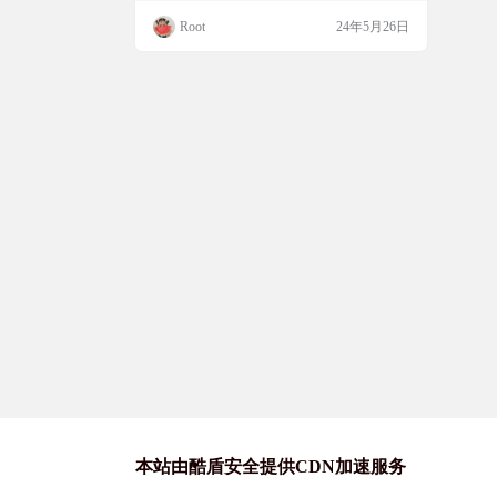
可以进入不同的房间，与其他访客一起聆听
Root
24年5月26日
音乐。 网站提供的播放列表与作者的网易云
音乐歌单关联，不需要登录即可使用这个聊
天室，比较个人向，如果可以随意点歌就好
了，网易云的版权还是太少了。 网站截图
网站地址 https://nichijou.…
本站由酷盾安全提供CDN加速服务