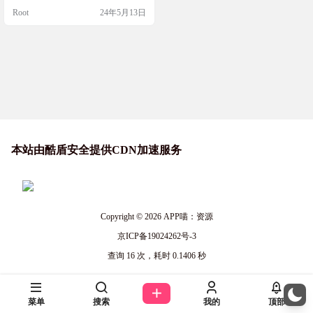
保证了隐私保护。 Perplexica支持Do
Root
24年5月13日
cker部署，作为一个AI搜索引擎，Pe
rplexica不仅能够搜索网络，还能理
解用户的查询意图，运用先进的机
器学习算法来优化搜索结果。它提
供精准的答案和明确的引用来源…
本站由酷盾安全提供CDN加速服务
Copyright © 2026
APP喵：资源
京ICP备19024262号-3
查询 16 次，耗时 0.1406 秒
菜单
搜索
我的
顶部