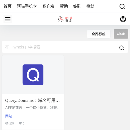
首页
阿喵手机卡
客户端
帮助
签到
赞助
全部标签
whois
Query.Domains：域名可用性
查询网站，基于WHOIS查询
APP喵前言：一个提供快速、准确、
结果
详细的域名可用性查询服务的网
网站
站，支持14种顶级域名（TLDs）的
批量查询。基于WHOIS查询结果。
275
0
网站简介 Query.Domains 是一个专业