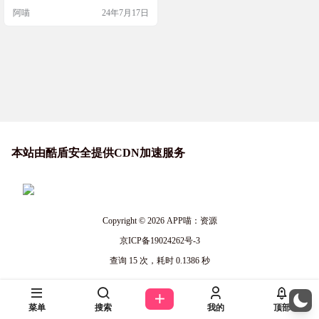
提供域名可用性查询服务的网站，
阿喵
24年7月17日
快速、准确且详细。可以通过这个
平台轻松检查多达14种顶级域名（T
LDs）的域名是否可用，进行批量查
询以节省时间。该服务基于WHOIS
查询结果，并且网站承诺不会出售
或使用查询数据进行域名注册…
本站由酷盾安全提供CDN加速服务
Copyright © 2026
APP喵：资源
京ICP备19024262号-3
查询 15 次，耗时 0.1386 秒
菜单
搜索
我的
顶部