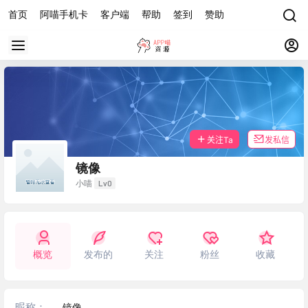
首页
阿喵手机卡
客户端
帮助
签到
赞助
关注Ta
发私信
镜像
Lv0
小喵
概览
发布的
关注
粉丝
收藏
昵称：
镜像