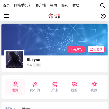
首页
阿喵手机卡
客户端
帮助
签到
赞助
关注Ta
发私信
likeyou
Lv0
小喵
概览
发布的
关注
粉丝
收藏
昵称：
likeyou