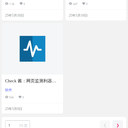
1.2k
0
447
0
握汉字
25年5月10日
25年5月10日
Check 酱：网页监测利器，
微信推送实时掌握，用户可
软件
在不同设备上进行监测任务
548
0
的操作和管理
25年5月9日
❮
❯
/
53 页