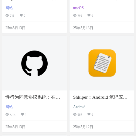
管理神器，项目关键节点一
风扇转速的利器，允许用户
网站
macOS
目了然
在 Mac 设备上实时监控和手
718
0
796
0
动调节风扇转速
25年5月13日
25年5月13日
性行为同意协议系统：在线
Shkiper：Android 笔记应
创建、签署与管理性行为同
用，记录日常事务，管理待
网站
Android
意协议，支持数字签名和
办事项
4.1k
1
587
0
PDF 导出
25年5月13日
25年5月12日