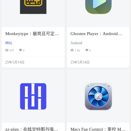
Monkeytype：极简且可定制
Ghosten Player：Android
的打字测试工具,支持多种语
Phone和 Android TV的视频
网站
Android
言和不同的难度级别，适合
播放器，影视资源整合，支
697
0
1.5k
0
不同用户的需求
持IPTV播放，优雅打造私人
影视库。
25年5月14日
25年5月14日
zz-plan：在线甘特图与项目
Macs Fan Control：掌控 Mac