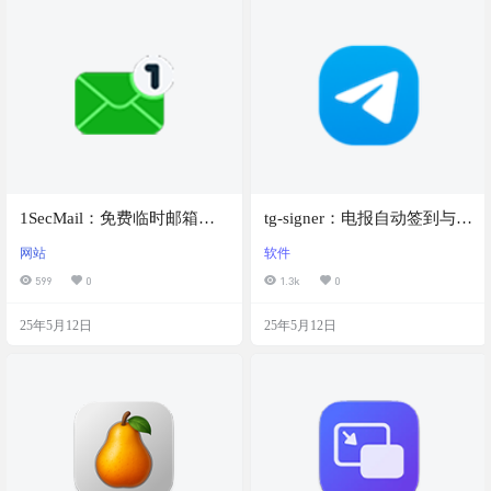
1SecMail：免费临时邮箱，
tg-signer：电报自动签到与消
保护隐私免受垃圾邮件困
息监控利器，支持通过 AI 图
网站
软件
扰，支持添加个人域名，创
片识别完成带验证码的签到
599
0
1.3k
0
建独特的临时邮箱地址，可
任务，提供丰富的配置选项
将重要邮件标记为收藏，方
25年5月12日
25年5月12日
便随时查看