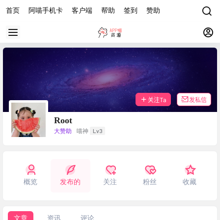
首页
阿喵手机卡
客户端
帮助
签到
赞助
关注Ta
发私信
Root
Lv3
大赞助
喵神
概览
发布的
关注
粉丝
收藏
文章
资讯
评论