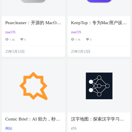
Pearcleaner：开源的 MacOS
KeepTop：专为Mac用户设
应用清理工具，彻底清理卸
计，解决用户在多任务处理
macOS
macOS
载应用后残留的文件
时窗口被遮挡的问题，让重
1.4k
0
1.9k
0
要窗口始终置顶
25年5月12日
25年5月12日
Comic Brief：AI 助力，秒变
汉字地图：探索汉字学习的
漫画创作达人，免费在线创
全新方式，独特的汉字关联
网站
iOS
建故事漫画
方式，帮助用户更高效地掌