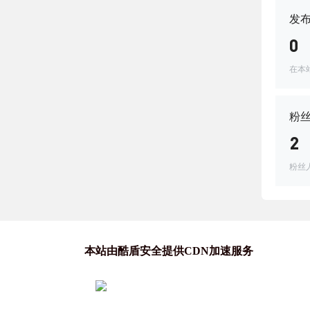
发
0
在本
粉
2
粉丝
本站由酷盾安全提供CDN加速服务