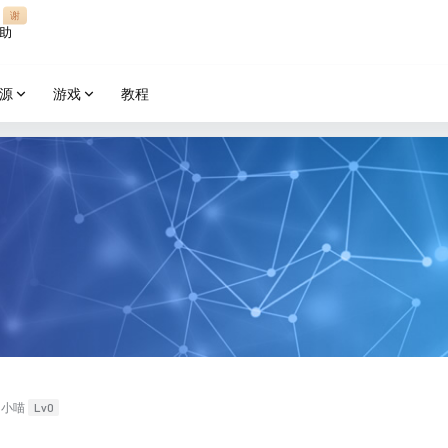
谢
助
源
游戏
教程
Lv0
小喵