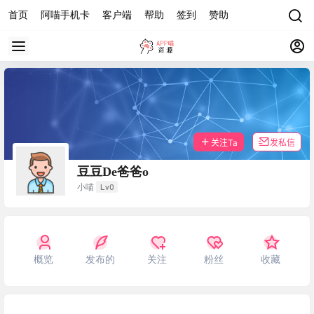
首页
阿喵手机卡
客户端
帮助
签到
赞助
关注Ta
发私信
豆豆De爸爸o
Lv0
小喵
概览
发布的
关注
粉丝
收藏