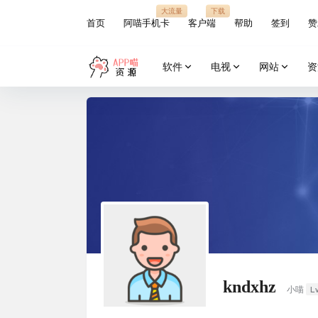
大流量
下载
首页
阿喵手机卡
客户端
帮助
签到
赞
软件
电视
网站
资
kndxhz
L
小喵