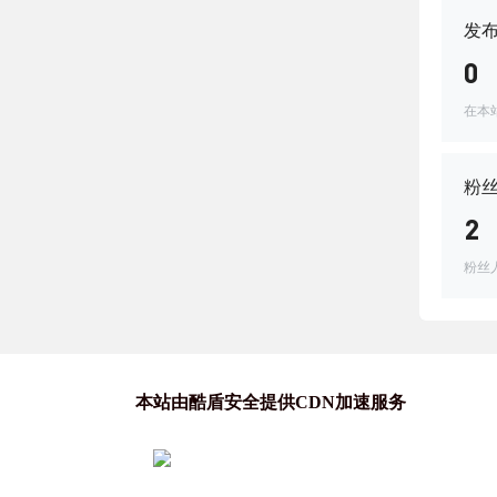
发
0
在本
粉
2
粉丝
本站由酷盾安全提供CDN加速服务