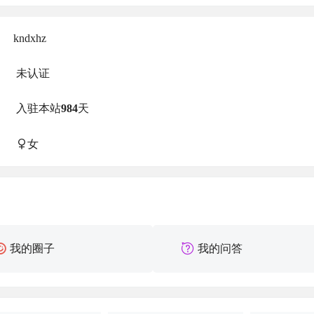
kndxhz
未认证
入驻本站
984
天
女
我的圈子
我的问答