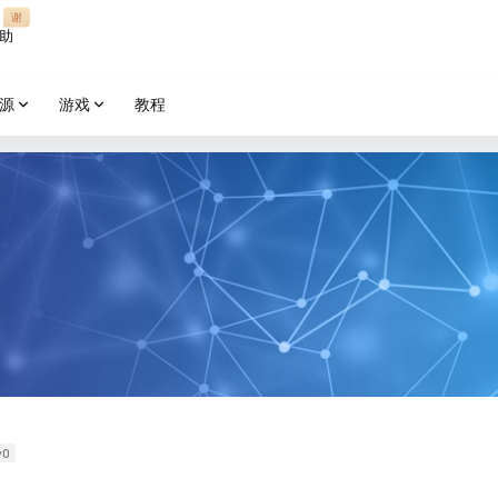
谢
助
源
游戏
教程
v0