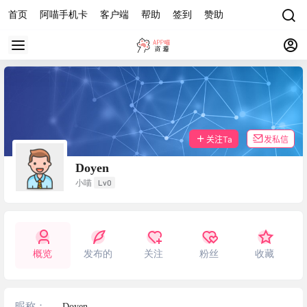
首页
阿喵手机卡
客户端
帮助
签到
赞助
关注Ta
发私信
Doyen
Lv0
小喵
概览
发布的
关注
粉丝
收藏
昵称：
Doyen