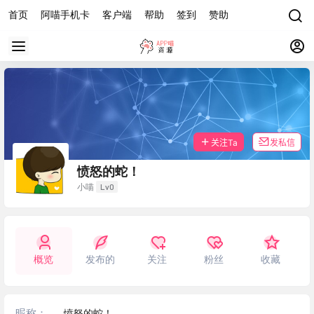
首页
阿喵手机卡
客户端
帮助
签到
赞助
关注Ta
发私信
愤怒的蛇！
Lv0
小喵
概览
发布的
关注
粉丝
收藏
昵称：
愤怒的蛇！