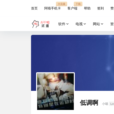
大流量
下载
首页
阿喵手机卡
客户端
帮助
签到
赞
软件
电视
网站
资
低调啊
Lv
小喵