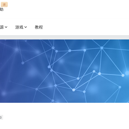
谢
助
源
游戏
教程
0