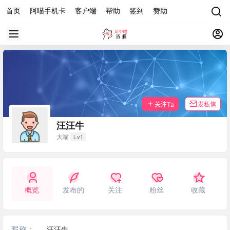
首页
阿喵手机卡
客户端
帮助
签到
赞助
关注Ta
发私信
汪汪牛
Lv1
大喵
概览
发布的
关注
粉丝
收藏
昵称：
汪汪牛