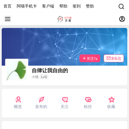
首页
阿喵手机卡
客户端
帮助
签到
赞助
关注Ta
发私信
自律让我自由的
Lv0
小喵
概览
发布的
关注
粉丝
收藏