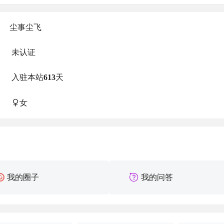
尘事尘飞
未认证
入驻本站
613
天
女
我的圈子
我的问答