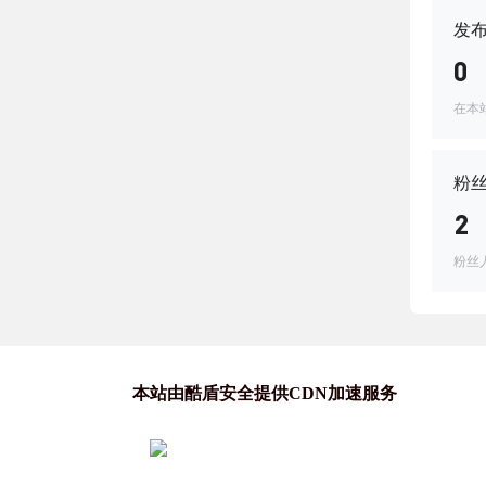
发
0
在本
粉
2
粉丝
本站由酷盾安全提供CDN加速服务