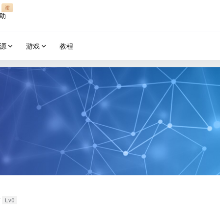
谢
助
源
游戏
教程
Lv0
喵