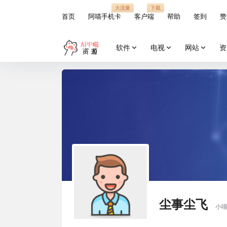
大流量
下载
首页
阿喵手机卡
客户端
帮助
签到
赞
软件
电视
网站
资
尘事尘飞
小