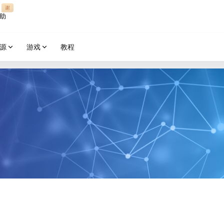
谢
助
源
游戏
教程