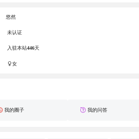
悠然
未认证
入驻本站
446
天
女
我的圈子
我的问答