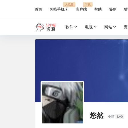
大流量
下载
首页
阿喵手机卡
客户端
帮助
签到
赞
软件
电视
网站
资
悠然
Lv0
小喵