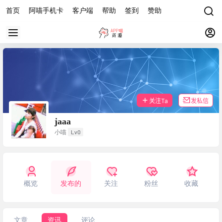
首页
阿喵手机卡
客户端
帮助
签到
赞助
关注Ta
发私信
jaaa
Lv0
小喵
概览
发布的
关注
粉丝
收藏
文章
资讯
评论