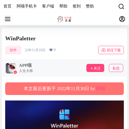
首页
阿喵手机卡
客户端
帮助
签到
赞助
WinPaletter
0
软件
22年11月19日
前往下载
APP喵
关注
私信
人生大师
本文最后更新于 2022年11月30日 by
阿喵