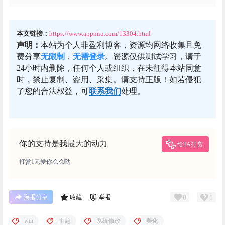
本文链接：
https://www.appmiu.com/13304.html
声明：
本站为个人非盈利博客，资源均网络收集且免
费分享
无限制
，
无需登录
。资源仅供测试学习，请于
24小时内删除，任何个人或组织，在未征得本站同意
时，禁止复制、盗用、采集。请支持正版！如若侵犯
了您的合法权益，可
联系我们
处理。
你的支持是我最大的动力
给TA打赏
打赏1元爱你么么哒
0
0
海报分享
收藏
举报
win
主题
系统修改
美化