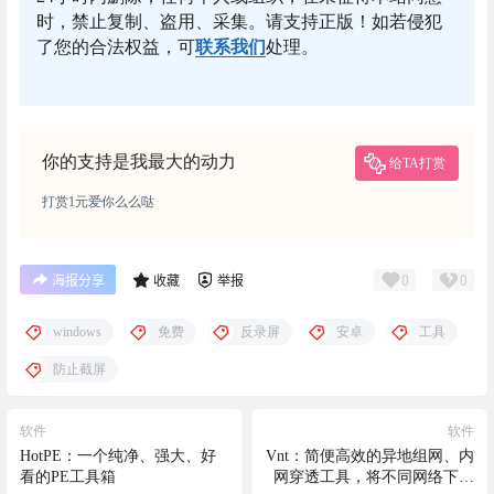
时，禁止复制、盗用、采集。请支持正版！如若侵犯
了您的合法权益，可
联系我们
处理。
你的支持是我最大的动力
给TA打赏
打赏1元爱你么么哒
0
0
海报分享
收藏
举报
windows
免费
反录屏
安卓
工具
防止截屏
软件
软件
HotPE：一个纯净、强大、好
Vnt：简便高效的异地组网、内
看的PE工具箱
网穿透工具，将不同网络下的