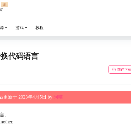
谢
助
源
游戏
教程
：AI转换代码语言
前往下
更新于 2023年4月5日 by
阿喵
言。
another.