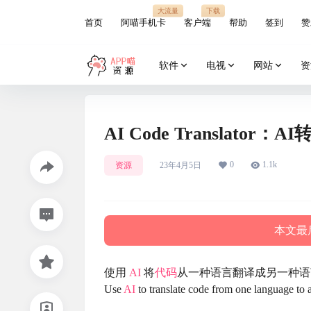
大流量
下载
首页
阿喵手机卡
客户端
帮助
签到
赞
软件
电视
网站
资
AI Code Translator
0
1.1k
资源
23年4月5日
本文最后
使用
AI
将
代码
从一种语言翻译成另一种语
Use
AI
to translate code from one language to 