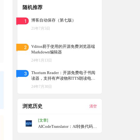
随机推荐
1
博客自动保存（第七版）
21年7月5日
2
Vditor易于使用的开源免费浏览器端
Markdown编辑器
24年1月13日
3
Thorium Reader：开源免费电子书阅
读器，支持有声读物和TTS朗读电子
书
24年7月30日
浏览历史
清空
[文章]
AICodeTranslator：AI转换代码语
言