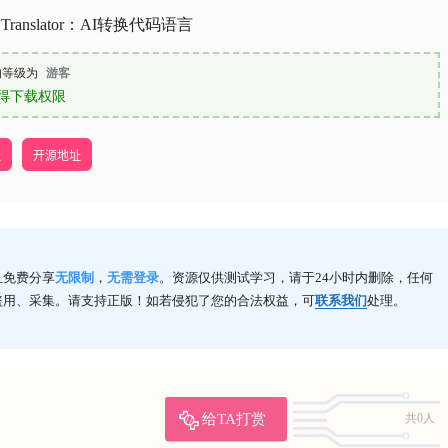
e Translator：AI转换代码语言
的等级为
游客
得下载权限
址
开源地址
且免费分享
无限制
，
无需登录
。资源仅供测试学习，请于24小时内删除，任何
盗用、采集。请支持正版！如若侵犯了您的合法权益，可
联系我们
处理。
给TA打赏
共0人