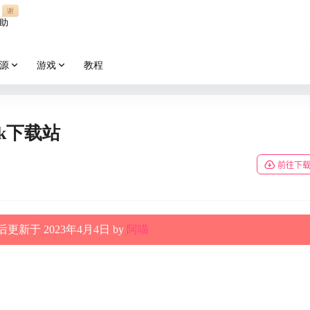
谢
助
源
游戏
教程
pk下载站
前往下
更新于 2023年4月4日 by
阿喵