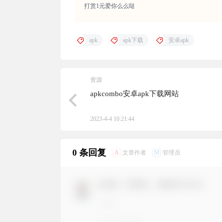
打赏1元爱你么么哒
apk
apk下载
安卓apk
资源
apkcombo安卓apk下载网站
2023-4-4 10:21:44
0 条回复
A
M
文章作者
管理员
欢迎您，新朋友，感谢参与互动！