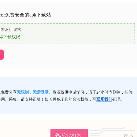
rror免费安全的apk下载站
的等级为
游客
得下载权限
址
且免费分享
无限制
，
无需登录
。资源仅供测试学习，请于24小时内删除，任何
盗用、采集。请支持正版！如若侵犯了您的合法权益，可
联系我们
处理。
给TA打赏
共0人