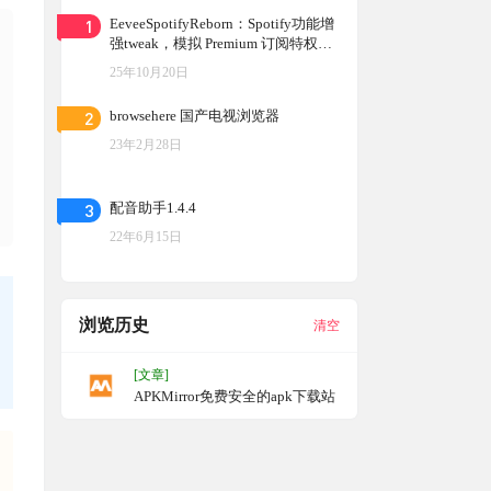
1
EeveeSpotifyReborn：Spotify功能增
强tweak，模拟 Premium 订阅特权，
畅享更多音乐
25年10月20日
2
browsehere 国产电视浏览器
23年2月28日
3
配音助手1.4.4
22年6月15日
浏览历史
清空
[文章]
APKMirror免费安全的apk下载站