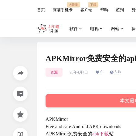
大流量
下载
首页
阿喵手机卡
客户端
帮助
签到
赞
软件
电视
网站
资
APKMirror免费安全的a
0
5.1k
资源
23年4月4日
本文最后
APKMirror
Free and safe Android APK downloads
APKMirror免费安全的
apk下载
站