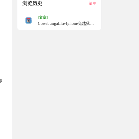
浏览历史
清空
[文章]
CowabungaLite-iphone免越狱修
改系统
p