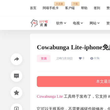
大流量
下载
首页
阿喵手机卡
客户端
帮助
签到
赞
软件
电视
网站
资
Cowabunga Lite-iph
0
8.9k
资源
23年5月18日
本文最后
Cowabunga Lite
工具终于发布了，它支持 iOS 1
它可以无视系统，不需要越狱也能修改，但